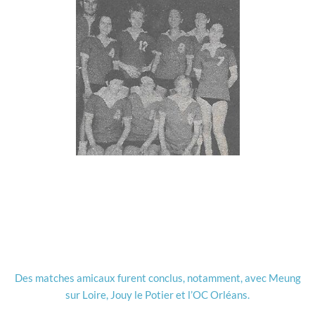
Des matches amicaux furent conclus, notamment, avec Meung
sur Loire, Jouy le Potier et l’OC Orléans.